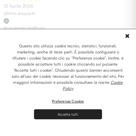
13 Aprile 2026
ottimo acquisto
Acquirente verificato
✖
Questo sito utilizza cookie tecnici, statistici, funzionali,
09 Aprile 2026
marketing, anche di terze parti. È possibile configurare o
Envoi rapide et super prix pour les sneakers Colmar
rifiutare i cookie facendo clic su “Preferenze cookie”. Inoltre, è
possibile accettare tutti i cookie cliccando sul pulsante
“Accetta tutti i cookie”. Chiudendo questo banner acconsenti
Acquirente verificato
solo all'uso dei cookie necessari al funzionamento del sito. Per
maggiori informazioni è possibile consultare la nostra
Cookie
Policy
31 Marzo 2026
Perfetto!
Preferenze Cookie
Acquirente verificato
Accetta tutti
23 Marzo 2026