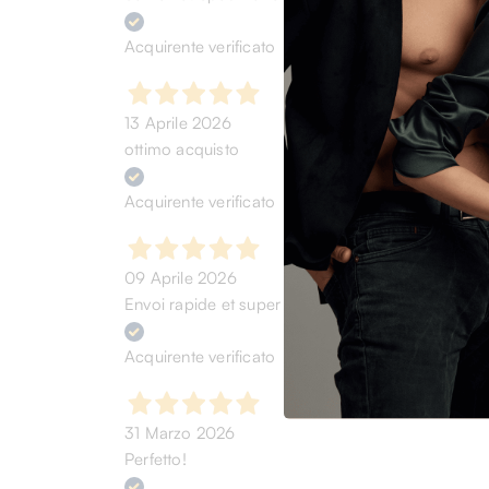
Acquirente verificato
13 Aprile 2026
ottimo acquisto
Acquirente verificato
09 Aprile 2026
Envoi rapide et super prix pour les sneakers Col
Acquirente verificato
31 Marzo 2026
Perfetto!