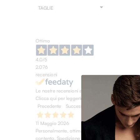
TAGLIE
Ottimo
4,0
/5
2.076
recensioni
Le nostre recensioni a 4 e 5 stelle.
Clicca qui per leggerle tutte >
Precedente
Successivo
11 Maggio 2026
Personalmente, ottima esperienza. Acquistato scarp
contento. Spedizione rapida. (chi cerca trova)