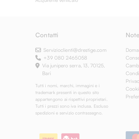
Acquirente verificato
Contatti
Note
Servizioclienti@drestige.com
Doman
+39 080 2465058
Conse
Via junipero serra, 13, 70125,
Cambi
Bari
Condiz
Privac
Tutti i nomi, marchi, immagini e i
Cooki
trademark presenti in questo sito
Prefe
appartengono ai rispettivi proprietari.
Tutti i prezzi sono iva inclusa. Escluso
spedizioni e servizio contrassegno.