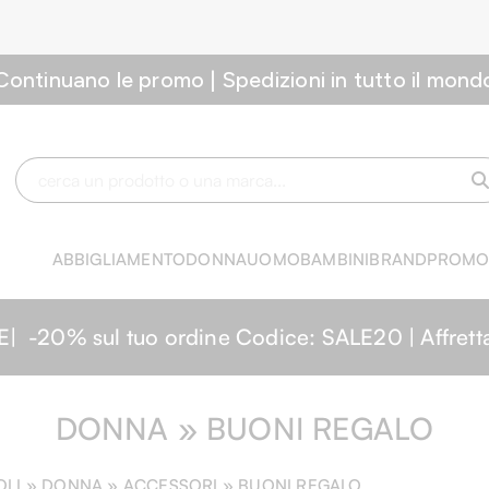
Continuano le promo | Spedizioni in tutto il mond
ABBIGLIAMENTO
DONNA
UOMO
BAMBINI
BRAND
PROM
0% sul tuo ordine Codice: SALE20 | Affrettati,
DONNA » BUONI REGALO
OLI »
DONNA
» ACCESSORI » BUONI REGALO