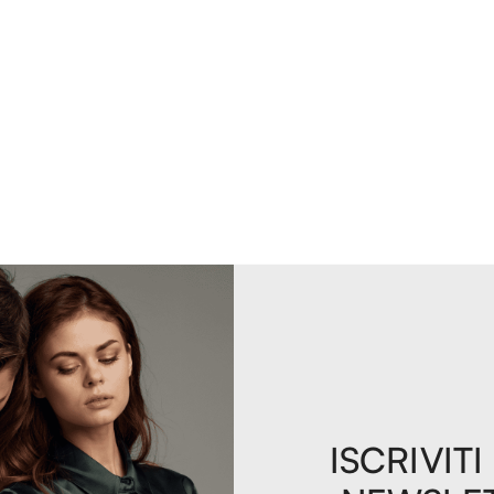
ISCRIVITI
e da running ad un prezzaccio, oltre al fatto che si trattasse di s