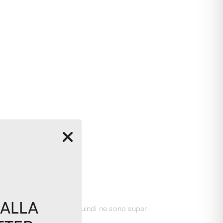
 ALLA
carpe ormai introvabili, quindi ne sono super