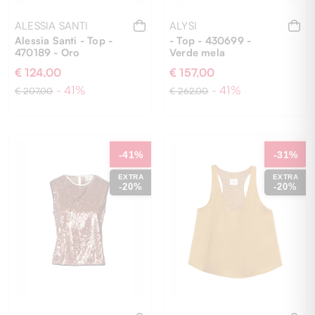
ALESSIA SANTI
ALYSI
Alessia Santi - Top -
- Top - 430699 -
470189 - Oro
Verde mela
€ 124,00
€ 157,00
- 41%
- 41%
€ 207,00
€ 262,00
42
44
42
-41%
-31%
EXTRA
EXTRA
-20%
-20%