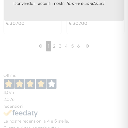
ANN
ANN
Iscrivendoti, accetti i nostri
Termini e condizioni
DEMEULEMEESTER
DEMEULEMEESTER
TOP
TOP
€ 307,00
€ 307,00
1
2
3
4
5
6
M
S
XS
L
M
S
XS
Ottimo
4,0
/5
2.076
recensioni
Le nostre recensioni a 4 e 5 stelle.
Clicca qui per leggerle tutte >