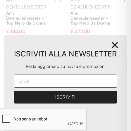
DEMEULEMEESTER
DEMEULEMEESTER
Ann
Ann
Demeulemeester -
Demeulemeester -
Top Nero da Donna
Top Nero da Donna
€ 182,00
€ 277,00
- 31%
- 31%
€ 260,00
€ 396,00
L
M
S
M
S
ISCRIVITI ALLA NEWSLETTER
EXTRA
EXTRA
Resta aggiornato su novità e promozioni
-20%
-20%