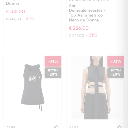
Donna
Ann
Demeulemeester -
€ 152,00
Top Asimmetrico
- 31%
€ 218,00
Nero da Donna
€ 226,00
- 31%
€ 323,00
38
42
S
-31%
-31%
EXTRA
EXTRA
-20%
-20%
ANN
ANN