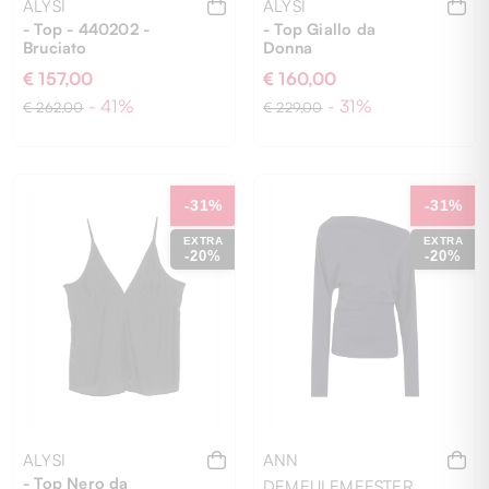
ALYSI
ALYSI
- Top - 440202 -
- Top Giallo da
Bruciato
Donna
€ 157,00
€ 160,00
- 41%
- 31%
€ 262,00
€ 229,00
40
44
46
-31%
-31%
EXTRA
EXTRA
-20%
-20%
ALYSI
ANN
- Top Nero da
DEMEULEMEESTER