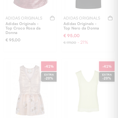
ADIDAS ORIGINALS
ADIDAS ORIGINALS
Adidas Originals -
Adidas Originals -
Top Croco Rosa da
Top Nero da Donna
Donna
€ 95,00
€ 95,00
- 21%
€ 119,00
36
S
-41%
-41%
EXTRA
EXTRA
-20%
-20%