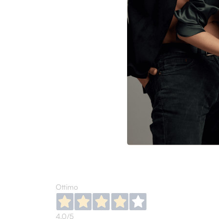
AMA
Amara
Marr
€ 27
€ 396
52
Ottimo
4,0
/5