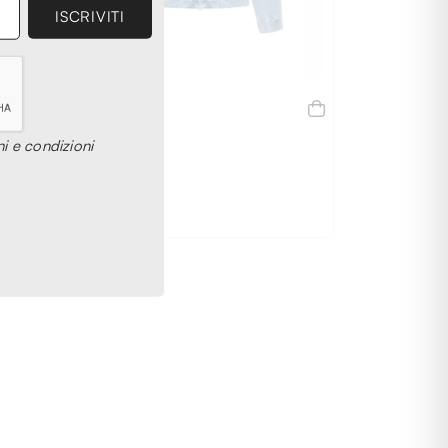
AMI PARIS
GIACCA
i e condizioni
€ 623,00
L
M
XL