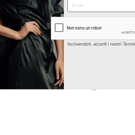
RÁNTO
AMARÁNTO
nto - Giacca
Amaranto - Giacca Nera
Iscrivendoti, accetti i nostri
Termin
one da Uomo
da Uomo
7,00
€ 255,00
- 31%
- 31%
,00
€ 365,00
1
2
3
4
5
6
48