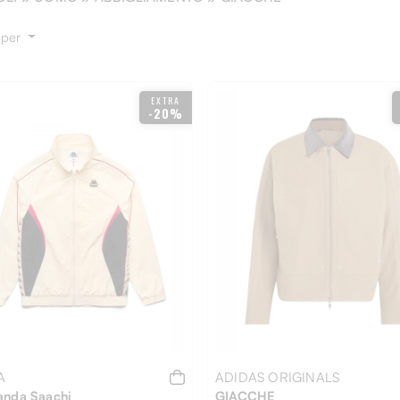
 per
EXTRA
-20%
A
ADIDAS ORIGINALS
anda Saachi
GIACCHE