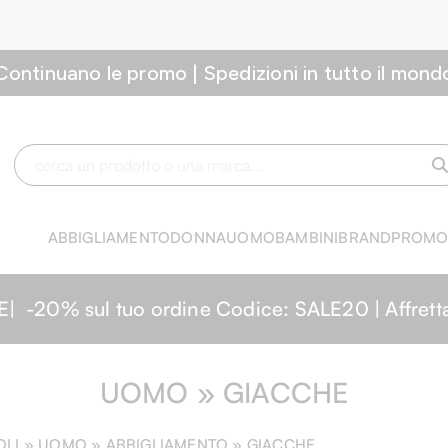
Continuano le promo | Spedizioni in tutto il mond
ABBIGLIAMENTO
DONNA
UOMO
BAMBINI
BRAND
PROM
0% sul tuo ordine Codice: SALE20 | Affrettati,
UOMO » GIACCHE
OLI »
UOMO
» ABBIGLIAMENTO » GIACCHE