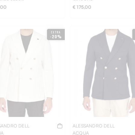
,00
€ 175,00
EXTRA
-20%
S
M
S
SANDRO DELL
ALESSANDRO DELL
UA
ACQUA