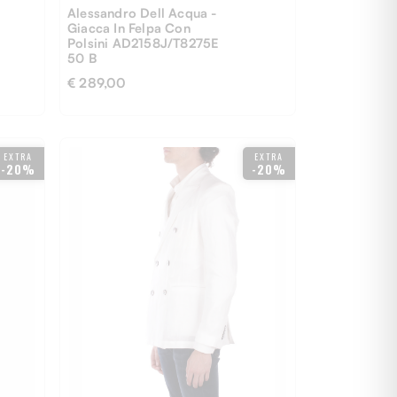
Alessandro Dell Acqua -
Giacca In Felpa Con
Polsini AD2158J/T8275E
50 B
€ 289,00
EXTRA
EXTRA
-20%
-20%
46
52
54