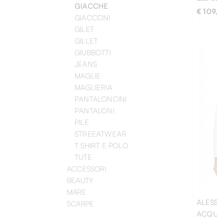
GIACCHE
€ 109
GIACCONI
GILET
GILLET
GIUBBOTTI
JEANS
MAGLIE
MAGLIERIA
PANTALONCINI
L
M
PANTALONI
PILE
STREEATWEAR
T SHIRT E POLO
TUTE
ACCESSORI
BEAUTY
MARE
ALES
SCARPE
ACQ