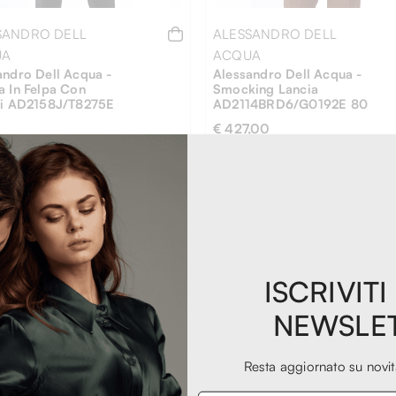
SANDRO DELL
ALESSANDRO DELL
UA
ACQUA
andro Dell Acqua -
Alessandro Dell Acqua -
a In Felpa Con
Smocking Lancia
ni AD2158J/T8275E
AD2114BRD6/G0192E 80
€ 427,00
,00
-31%
58
60
EXTRA
-20%
ISCRIVITI
NEWSLE
Resta aggiornato su novi