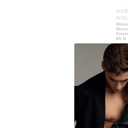
ALES
ACQ
Aless
Giacc
Polsi
80 N
€ 289
46