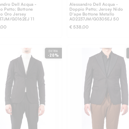
andro Dell Acqua -
Alessandro Dell Acqua -
o Petto; Bottone
Doppio Petto; Jersey Nido
lo Oro Jersey
D'ape Bottone Metallo
37JM/G0162EJ 11
AD2237JM/G0305EJ 50
,00
€ 538,00
EXTRA
-20%
50
54
56
46
48
52
54