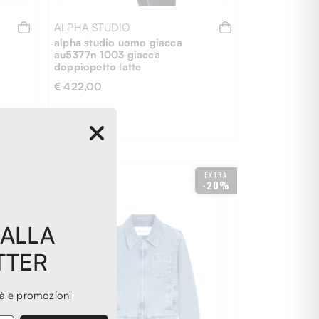
ALPHA STUDIO
alpha studio uomo giacca
au5377n 1003 giacca
doppiopetto latte
€ 422,00
EXTRA
-31%
-20%
46
48
50
EXTRA
-20%
 ALLA
TTER
tà e promozioni