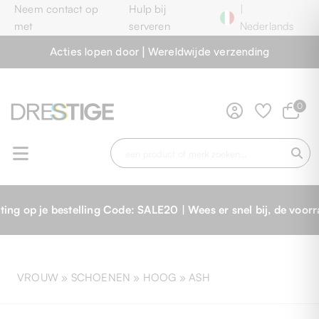
Neem contact op
Hulp bij
|
met
serveren
Nederlands
Acties lopen door | Wereldwijde verzending
0
estelling Code: SALE20 | Wees er snel bij, de voorraad is b
VROUW »
SCHOENEN
»
HOOG
»
ASH