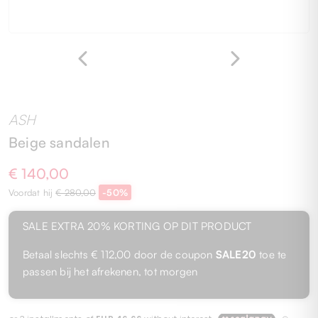
ASH
Beige sandalen
€ 140,00
Voordat hij
€ 280,00
-50%
SALE
EXTRA 20%
KORTING OP DIT PRODUCT
Betaal slechts
€ 112,00
door de coupon
SALE20
toe te
passen bij het afrekenen, tot morgen