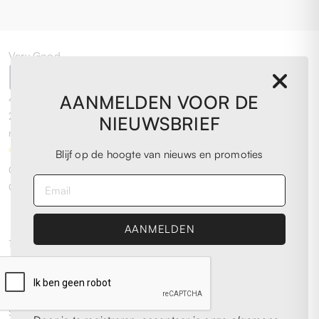
Very Good
AANMELDEN VOOR DE
4,0
/5
2.076
NIEUWSBRIEF
reviews
Blijf op de hoogte van nieuws en promoties
Our 4 and 5 star reviews.
Click here to read them all >
Previous
Next
11 May 2026
Personalmente, ottima esperienza. Acquistato scarpe da
running ad un prezzaccio, oltre al fatto che si trattasse di
scarpe ormai introvabili, quindi ne sono super contento.
Spedizione rapida. (chi cerca trova)