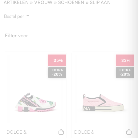
ARTIKELEN »
VROUW
» SCHOENEN » SLIP AAN
Bestel per
Filter voor
-35%
-33%
EXTRA
EXTRA
-20%
-20%
DOLCE &
DOLCE &