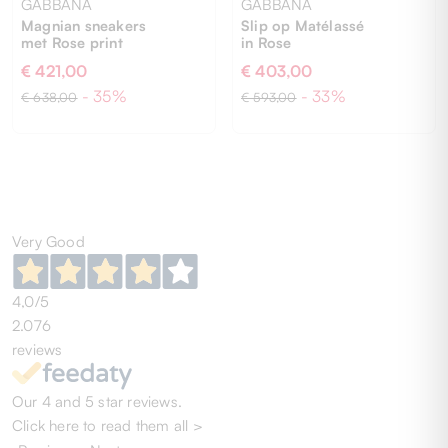
GABBANA
GABBANA
Magnian sneakers
Slip op Matélassé
met Rose print
in Rose
€ 421,00
€ 403,00
- 35%
- 33%
€ 638,00
€ 593,00
36
40,5
Very Good
4,0
/5
2.076
reviews
Our 4 and 5 star reviews.
Click here to read them all >