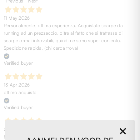
Previous
Next
11 May 2026
Personalmente, ottima esperienza. Acquistato scarpe da
running ad un prezzaccio, oltre al fatto che si trattasse di
scarpe ormai introvabili, quindi ne sono super contento.
Spedizione rapida. (chi cerca trova)
Verified buyer
13 Apr 2026
ottimo acquisto
Verified buyer
09 Apr 2026
Envoi rapide et super prix pour les sneakers Colmar