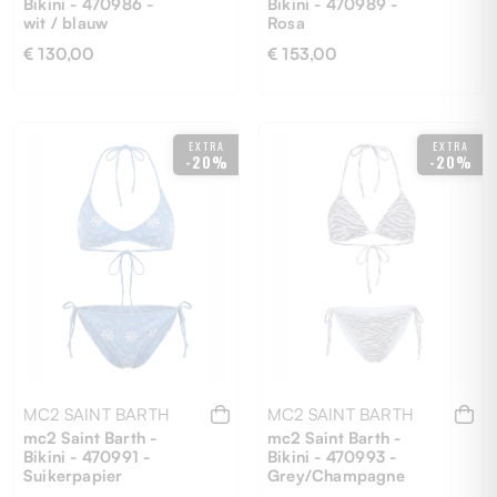
Bikini - 470986 -
Bikini - 470989 -
wit / blauw
Rosa
€ 130,00
€ 153,00
M
S-M
EXTRA
EXTRA
-20%
-20%
MC2 SAINT BARTH
MC2 SAINT BARTH
mc2 Saint Barth -
mc2 Saint Barth -
Bikini - 470991 -
Bikini - 470993 -
Suikerpapier
Grey/Champagne