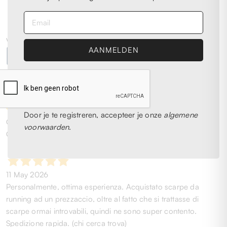
M
S
S
Very Good
4,0
/5
2.076
reviews
Door je te registreren, accepteer je onze
algemene
Our 4 and 5 star reviews.
voorwaarden
.
Click here to read them all >
Previous
Next
11 May 2026
Personalmente, ottima esperienza. Acquistato scarpe da
running ad un prezzaccio, oltre al fatto che si trattasse di
scarpe ormai introvabili, quindi ne sono super contento.
Spedizione rapida. (chi cerca trova)