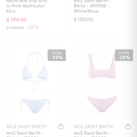
Bikini met Slip Alto
mc2 Saint Barth -
in Print Multicolor
Bikini - 470985 -
Etro
White/Rosa
€ 194,00
€ 130,00
- 53%
€ 405,00
40
M
S
EXTRA
EXTRA
-20%
-20%
MC2 SAINT BARTH
MC2 SAINT BARTH
mc2 Saint Barth -
mc2 Saint Barth -