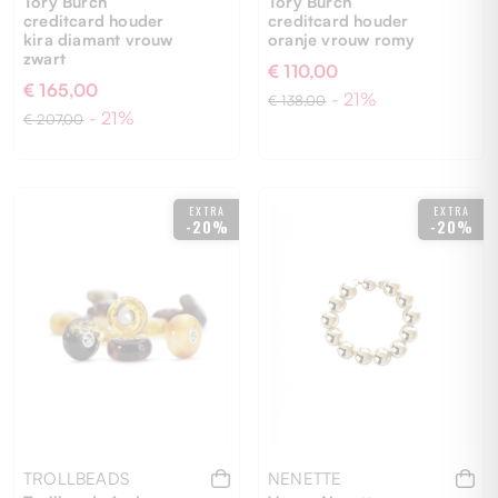
Tory Burch
Tory Burch
creditcard houder
creditcard houder
kira diamant vrouw
oranje vrouw romy
zwart
€ 110,00
€ 165,00
- 21%
€ 138,00
- 21%
€ 207,00
UNI
UNI
EXTRA
EXTRA
-20%
-20%
TROLLBEADS
NENETTE