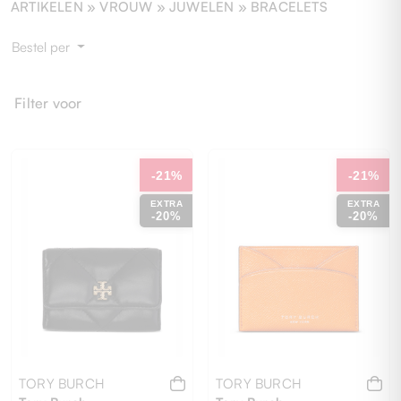
ARTIKELEN »
VROUW
» JUWELEN » BRACELETS
Bestel per
Filter voor
-21%
-21%
EXTRA
EXTRA
-20%
-20%
TORY BURCH
TORY BURCH