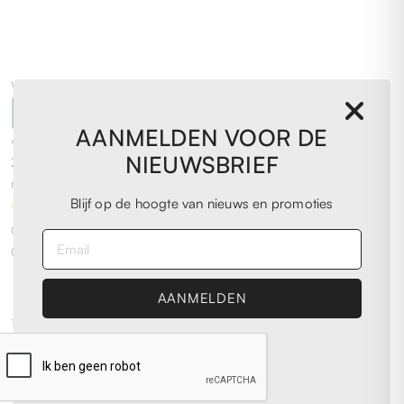
UNI
UNI
Very Good
AANMELDEN VOOR DE
4,0
/5
NIEUWSBRIEF
2.076
reviews
Blijf op de hoogte van nieuws en promoties
Our 4 and 5 star reviews.
Click here to read them all >
Previous
Next
11 May 2026
Personalmente, ottima esperienza. Acquistato scarpe da
running ad un prezzaccio, oltre al fatto che si trattasse di
scarpe ormai introvabili, quindi ne sono super contento.