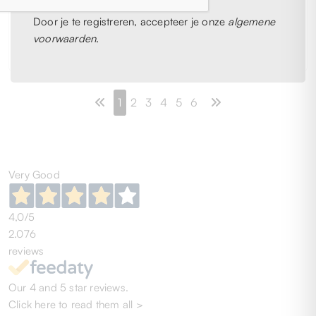
TAAL Volwassen
unisex Khayali
unisex Wally
Alsana
Door je te registreren, accepteer je onze
algemene
1945epna 100
€ 147,00
voorwaarden
.
€ 95,00
UNI
UNI
1
2
3
4
5
6
Very Good
4,0
/5
2.076
reviews
Our 4 and 5 star reviews.
Click here to read them all >