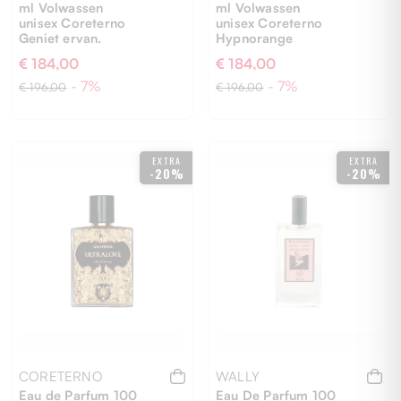
ml Volwassen
ml Volwassen
unisex Coreterno
unisex Coreterno
Geniet ervan.
Hypnorange
€ 184,00
€ 184,00
- 7%
- 7%
€ 196,00
€ 196,00
UNI
UNI
EXTRA
EXTRA
-20%
-20%
CORETERNO
WALLY
Eau de Parfum 100
Eau De Parfum 100