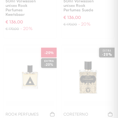
50ml Volwassen
50ml Volwassen
unisex Rook
unisex Rook
Perfumes
Perfumes Suede
Kwetsbaar
€ 136,00
€ 136,00
- 20%
€ 170,00
- 20%
€ 170,00
UNI
UNI
EXTRA
-20%
-20%
EXTRA
-20%
ROOK PERFUMES
CORETERNO