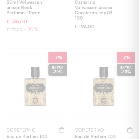
50ml Volwassen
Catharsis
unisex Rook
Volwassen unisex
Perfumes Toren
Coreterno edp03
100
€ 136,00
€ 194,00
- 20%
€ 170,00
UNI
UNI
-7%
-7%
EXTRA
EXTRA
-20%
-20%
CORETERNO
CORETERNO
Eau de Parfum 100
Eau de Parfum 100