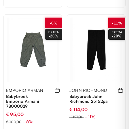
-6%
-11%
10Y
12M
14Y
16Y
8Y
3 ANNI
6 ANNI
EXTRA
EXTRA
-20%
-20%
EMPORIO ARMANI
JOHN RICHMOND
Babybroek
Babybroek John
Emporio Armani
Richmond 25162pa
7B000029
€ 114,00
€ 95,00
- 11%
€ 127,00
- 6%
€ 100,00