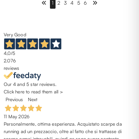
1
2
3
4
5
6
Door je te registreren, accepteer je onze
algemene
voorwaarden
.
Very Good
4,0
/5
2.076
reviews
Our 4 and 5 star reviews.
Click here to read them all >
Previous
Next
11 May 2026
Personalmente, ottima esperienza. Acquistato scarpe da
running ad un prezzaccio, oltre al fatto che si trattasse di
scarpe ormai introvabili, quindi ne sono super contento.