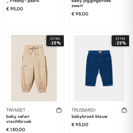
_ Freddy- paars
baby joggingbroek
zwart
€ 95,00
€ 95,00
12M
14Y
16Y
6 ANNI
EXTRA
EXTRA
-20%
-20%
10 ANNI
4 ANNI
8Y
TWINSET
TRUSSARDI
baby safari
babybroek blauw
vrachtbroek
€ 95,00
€ 130,00