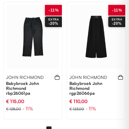
-11%
-11%
EXTRA
EXTRA
-20%
-20%
AANMELDEN VOOR DE
NIEUWSBRIEF
Blijf op de hoogte van nieuws en promoties
JOHN RICHMOND
JOHN RICHMOND
Babybroek John
Babybroek John
Richmond
Richmond
rbp26061pa
rgp26066pa
€ 115,00
€ 110,00
- 11%
- 11%
€ 128,00
€ 123,00
10 ANNI
12 ANNI
8 ANNI
14 ANNI