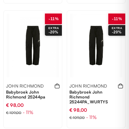
10 ANNI
8 ANNI
14 ANNI
-11%
-11%
EXTRA
EXTRA
-20%
-20%
JOHN RICHMOND
JOHN RICHMOND
Babybroek John
Babybroek John
Richmond 25244pa
Richmond
25244PA_WURTYS
€ 98,00
€ 98,00
- 11%
€ 109,00
- 11%
€ 109,00