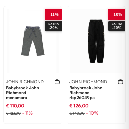
16 ANNI
8 ANNI
6 ANNI
-11%
-10%
EXTRA
EXTRA
-20%
-20%
JOHN RICHMOND
JOHN RICHMOND
Babybroek John
Babybroek John
Richmond
Richmond
mcnamara
rbp26049pa
€ 110,00
€ 126,00
- 11%
- 10%
€ 123,00
€ 140,00
18M
24M
10 ANNI