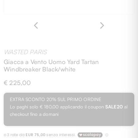
WASTED PARIS
Giacca a Vento Uomo Yard Tartan
Windbreaker Black/white
€ 225,00
EXTRA SCONTO 20% SUL PRIMO ORDINE
Lo paghi solo
€ 180,00
applicando il coupon
SALE20
al
checkout fino a domani