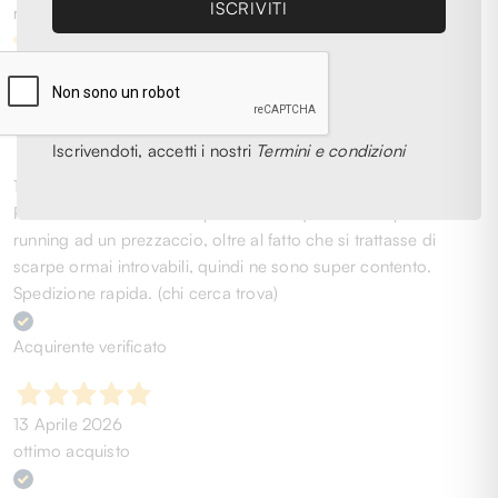
recensioni
Le nostre recensioni a 4 e 5 stelle.
Clicca qui per leggerle tutte >
Precedente
Successivo
Iscrivendoti, accetti i nostri
Termini e condizioni
11 Maggio 2026
Personalmente, ottima esperienza. Acquistato scarpe da
running ad un prezzaccio, oltre al fatto che si trattasse di
scarpe ormai introvabili, quindi ne sono super contento.
Spedizione rapida. (chi cerca trova)
Acquirente verificato
13 Aprile 2026
ottimo acquisto