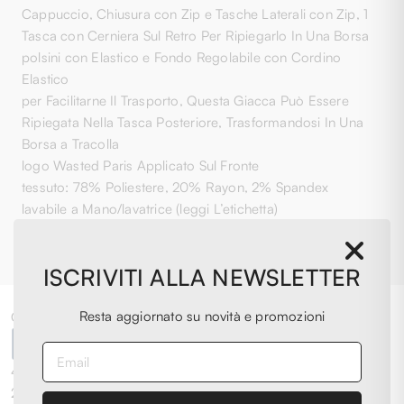
Cappuccio, Chiusura con Zip e Tasche Laterali con Zip, 1
Tasca con Cerniera Sul Retro Per Ripiegarlo In Una Borsa
polsini con Elastico e Fondo Regolabile con Cordino
Elastico
per Facilitarne Il Trasporto, Questa Giacca Può Essere
Ripiegata Nella Tasca Posteriore, Trasformandosi In Una
Borsa a Tracolla
logo Wasted Paris Applicato Sul Fronte
tessuto: 78% Poliestere, 20% Rayon, 2% Spandex
lavabile a Mano/lavatrice (leggi L’etichetta)
ISCRIVITI ALLA NEWSLETTER
Resta aggiornato su novità e promozioni
Ottimo
4,0
/5
2.076