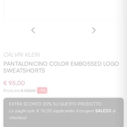
CALVIN KLEIN
PANTALONCINO COLOR EMBOSSED LOGO
SWEATSHORTS
€ 95,00
Prima era
€ 102,00
-7%
EXTRA SCONTO 20% SU QUESTO PRODOTTO
Lo paghi solo
€ 76,00
applicando il coupon
SALE20
al
checkout