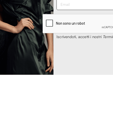
LI
BOTTEGA VENETA
me Boxer con
Costume Boxer in Azzurro
a Vele Canali
€ 231,00
,00
- 58%
€ 538,00
- 56%
00
Iscrivendoti, accetti i nostri
Termin
1
2
3
4
5
6
S
S