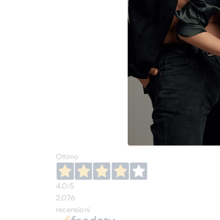
CANA
Costu
Stamp
€ 153
€ 341,
L
M
Ottimo
4,0
/5
2.076
recensioni