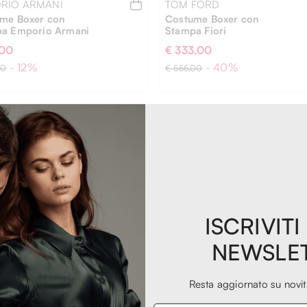
RIO ARMANI
TOM FORD
me Boxer con
Costume Boxer con
a Emporio Armani
Stampa Fiori
,00
€ 333,00
- 12%
- 40%
00
€ 555,00
-56%
EXTRA
-20%
54
ISCRIVITI
NEWSLE
Resta aggiornato su novi