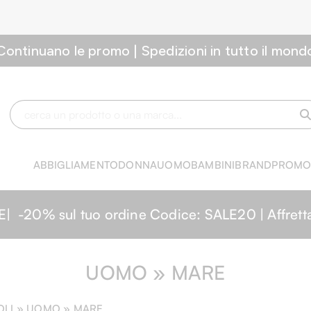
Continuano le promo | Spedizioni in tutto il mond
ABBIGLIAMENTO
DONNA
UOMO
BAMBINI
BRAND
PROM
0% sul tuo ordine Codice: SALE20 | Affrettati,
UOMO » MARE
OLI »
UOMO
» MARE