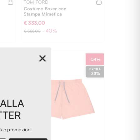
TOM FORD
Costume Boxer con
Stampa Mimetica
€ 333,00
- 40%
€ 555,00
-58%
-54%
EXTRA
EXTRA
-20%
-20%
54
 ALLA
TTER
tà e promozioni