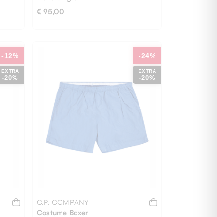
€ 95,00
-12%
-24%
EXTRA
EXTRA
-20%
-20%
XL
C.P. COMPANY
Costume Boxer