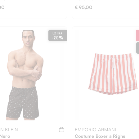
00
€ 95,00
EXTRA
-20%
XL
L
M
S
XL
N KLEIN
EMPORIO ARMANI
Nero
Costume Boxer a Righe