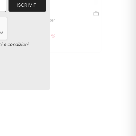
MALO
Costume Boxer
€ 95,00
- 54%
€ 203,00
i e condizioni
3XL
4XL
XL
XXL