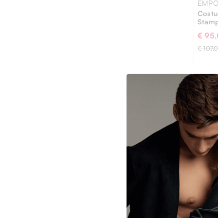
EMPO
Costu
Stamp
€ 95
€ 107,
46