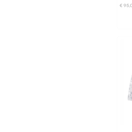
€ 95,
M
S