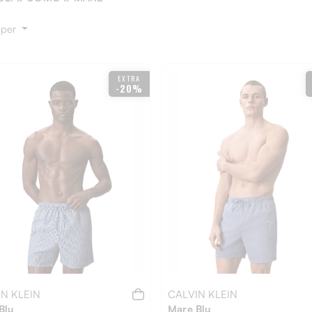
 per
EXTRA
-20%
N KLEIN
CALVIN KLEIN
Blu
Mare Blu