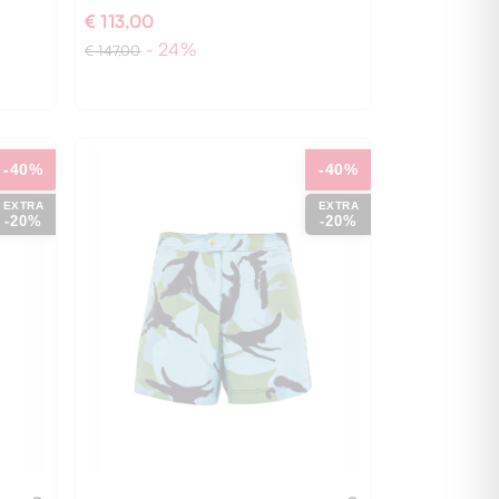
€ 113,00
- 24%
€ 147,00
-40%
-40%
EXTRA
EXTRA
-20%
-20%
52