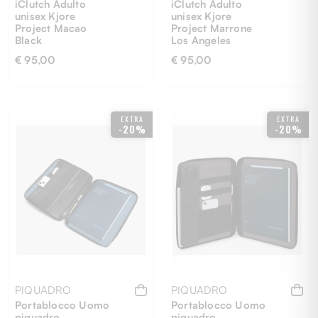
iClutch Adulto
iClutch Adulto
unisex Kjore
unisex Kjore
Project Macao
Project Marrone
Black
Los Angeles
€ 95,00
€ 95,00
UNI
UNI
EXTRA
EXTRA
-20%
-20%
PIQUADRO
PIQUADRO
Portablocco Uomo
Portablocco Uomo
piquadro
piquadro