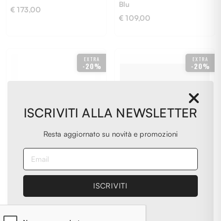
Blu
€ 173,00
€ 109,00
UNI
UNI
EXTRA
EXTRA
-20%
-20%
ISCRIVITI ALLA NEWSLETTER
Resta aggiornato su novità e promozioni
PIQUADRO
PIQUADRO
Portablocco Uomo
Portacarte Adulto
piquadro
unisex piquadro
pb6554w129-n
PP4822S141R-CU
Nero
Marrone