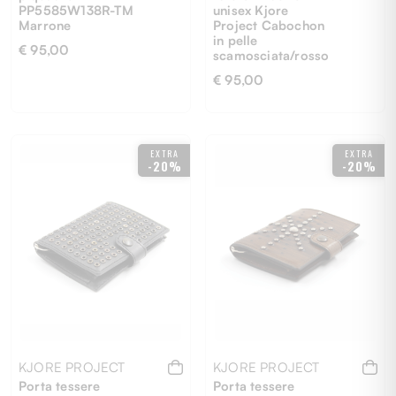
PP5585W138R-TM
unisex Kjore
Marrone
Project Cabochon
in pelle
€ 95,00
scamosciata/rosso
€ 95,00
UNI
UNI
EXTRA
EXTRA
-20%
-20%
KJORE PROJECT
KJORE PROJECT
Porta tessere
Porta tessere