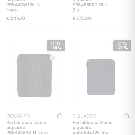
PB5448W136-N
PB5483BR2-BLU
Nero
Blu
€ 247,00
€ 173,00
UNI
UNI
EXTRA
EXTRA
-20%
-20%
PIQUADRO
PIQUADRO
Portablocco Uomo
Portablocco Uomo
piquadro
piquadro
PB5483BR2-N Nero
pb6554w129-blu