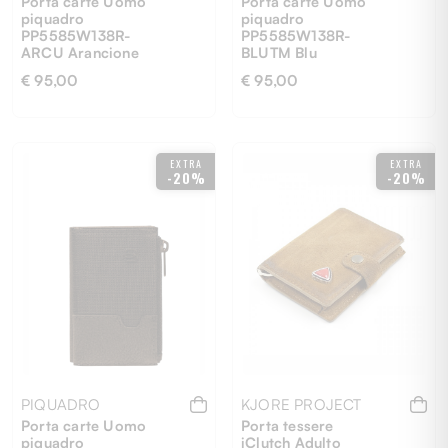
Porta carte Uomo
Porta carte Uomo
piquadro
piquadro
PP5585W138R-
PP5585W138R-
ARCU Arancione
BLUTM Blu
€ 95,00
€ 95,00
UNI
UNI
EXTRA
EXTRA
-20%
-20%
PIQUADRO
KJORE PROJECT
Porta carte Uomo
Porta tessere
piquadro
iClutch Adulto