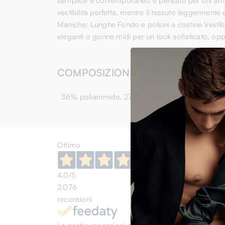
semplice e contemporaneo è pensato per chi ama di
vestibilità perfetta, mentre il tessuto leggermente
Maniche: Lunghe Fondo e polsini a costine Vestib
eleganti o gonne midi per un look sofisticato, opp
COMPOSIZIONE
36% poliammide, 27% viscosa, 27% lana, 5% 
Ottimo
4,0
/5
2.076
recensioni