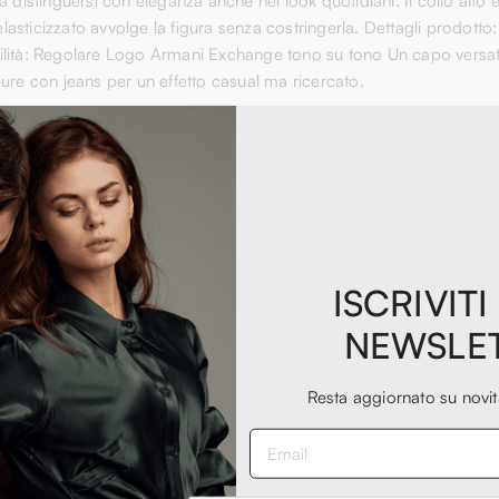
stinguersi con eleganza anche nei look quotidiani. Il collo alto e
 elasticizzato avvolge la figura senza costringerla. Dettagli prodotto
ilità: Regolare Logo Armani Exchange tono su tono Un capo versati
ure con jeans per un effetto casual ma ricercato.
cashmere
ISCRIVITI
NEWSLE
Resta aggiornato su novi