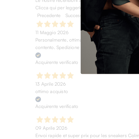
Le nostre recensioni a 4 e 5 stelle.
Clicca qui per leggerle tutte >
Precedente
Successivo
11 Maggio 2026
Personalmente, ottima esperienza. Acquistato scarp
contento. Spedizione rapida. (chi cerca trova)
Acquirente verificato
13 Aprile 2026
ottimo acquisto
Acquirente verificato
09 Aprile 2026
Envoi rapide et super prix pour les sneakers Col