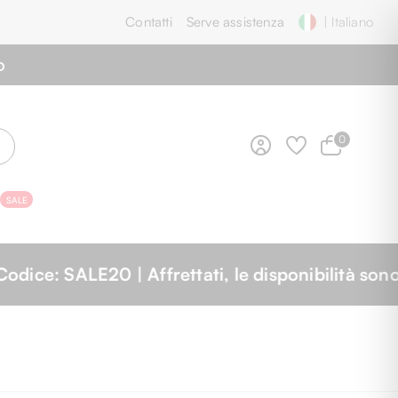
Contatti
Serve assistenza
| Italiano
o
0
SALE
O
ità sono limitate