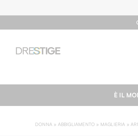
È IL MOMENTO DI ACQUISTARE| -20% sul tuo ord
DONNA »
ABBIGLIAMENTO
»
MAGLIERIA
»
AR