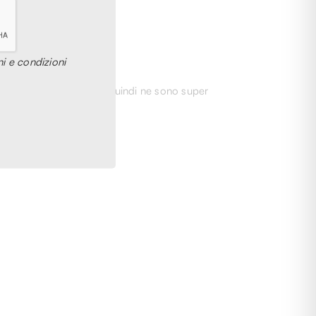
i e condizioni
carpe ormai introvabili, quindi ne sono super