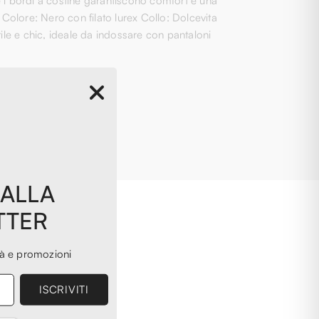
 i bordi a costine garantiscono comfort e una
: Colore: Nero con filato lurex Collo: Dolcevita
le e chic, ideale da indossare con pantaloni
 ALLA
TTER
tà e promozioni