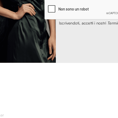
Iscrivendoti, accetti i nostri
Termin
e da running ad un prezzaccio, oltre al fatto che si trattasse di s
mar