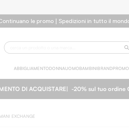
Continuano le promo | Spedizioni in tutto il mond
ABBIGLIAMENTO
DONNA
UOMO
BAMBINI
BRAND
PROM
ine Codice: SALE20 | Affrettati, le disponibil
MANI EXCHANGE