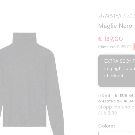
ARMANI EX
Maglie Nero
€ 139,00
Prima era
€ 153,00
EXTRA SCON
Lo paghi solo
checkout
Colore: