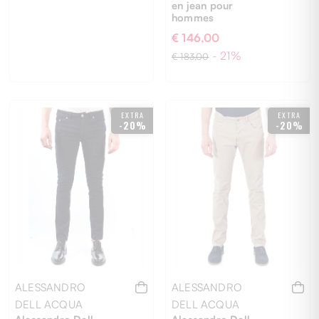
en jean pour
hommes
€ 146,00
- 21%
€ 183,00
29
30
31
32
33
XS
EXTRA
EXTRA
-20%
-20%
ALESSANDRO
ALESSANDRO
DELL ACQUA
DELL ACQUA
Alessandro Dell
Alessandro Dell