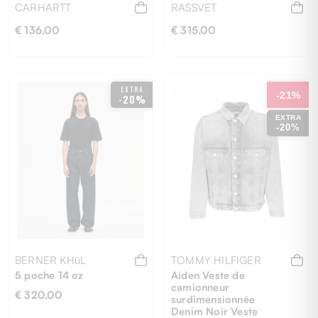
CARHARTT
RASSVET
€ 136,00
€ 315,00
EXTRA
-21%
-20%
28
29
30
31
32
33
EXTRA
34
M
XL
-20%
BERNER KHüL
TOMMY HILFIGER
5 poche 14 oz
Aiden Veste de
camionneur
€ 320,00
surdimensionnée
Denim Noir Veste