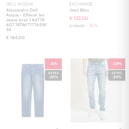
DELL ACQUA
EXCHANGE
Alessandro Dell
Jean Bleu
Acqua - Effacer les
€ 122,00
Jeans avec l'Ad774
AD7747W/T1776SW
- 16%
€ 144,00
58
€ 184,00
33
30
31
40
-4%
-19%
EXTRA
EXTRA
-20%
-20%