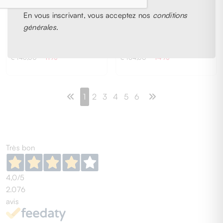
EXCHANGE
EXCHANGE
En vous inscrivant, vous acceptez nos
conditions
Armani Exchange
Armani Exchange
générales
.
Jeans Bleu
Jeans Bleu
€ 131,00
€ 142,00
- 11%
- 14%
€ 146,00
€ 164,00
1
2
3
4
5
6
Très bon
4,0
/5
2.076
avis