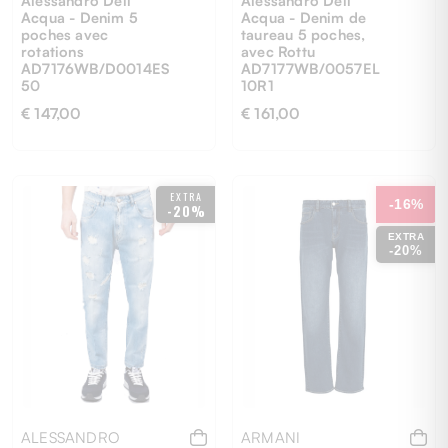
Acqua - Denim 5
Acqua - Denim de
poches avec
taureau 5 poches,
rotations
avec Rottu
AD7176WB/D0014ES
AD7177WB/0057EL
50
10R1
€ 147,00
€ 161,00
29
38
29
38
EXTRA
-16%
-20%
EXTRA
-20%
ALESSANDRO
ARMANI