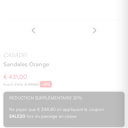
CASADEI
Sandales Orange
€ 431,00
Avant d'être
€ 719,00
-41%
RÉDUCTION SUPPLÉMENTAIRE 20%
Ne payez que
€ 344,80
en appliquant le coupon
SALE20
lors du passage en caisse