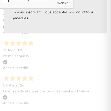
Personalmente, ottima esperienza. Acquistato scarpe da
running ad un prezzaccio, oltre al fatto che si trattasse di
En vous inscrivant, vous acceptez nos
conditions
scarpe ormai introvabili, quindi ne sono super contento.
générales
.
Spedizione rapida. (chi cerca trova)
Acheteur vérifié
13 Avr 2026
ottimo acquisto
Acheteur vérifié
09 Avr 2026
Envoi rapide et super prix pour les sneakers Colmar
Acheteur vérifié