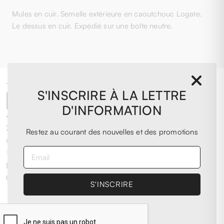
Mules en cuir. Semelle extérieure en caoutchouc Logate.
Le dessus en cuir. Expédié sur une boîte neutre.
Très bon
S'INSCRIRE À LA LETTRE
D'INFORMATION
4,0
/5
2.076
Restez au courant des nouvelles et des promotions
avis
Nos avis 4 et 5 étoiles.
Cliquez ici pour tous les lire >
Previous
Suivant
11 Mai 2026