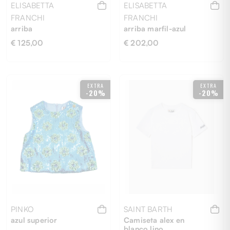
ELISABETTA
ELISABETTA
FRANCHI
FRANCHI
arriba
arriba marfil-azul
€ 125,00
€ 202,00
EXTRA
EXTRA
12Y
10Y
12M
-20%
-20%
PINKO
SAINT BARTH
azul superior
Camiseta alex en
blanco lino