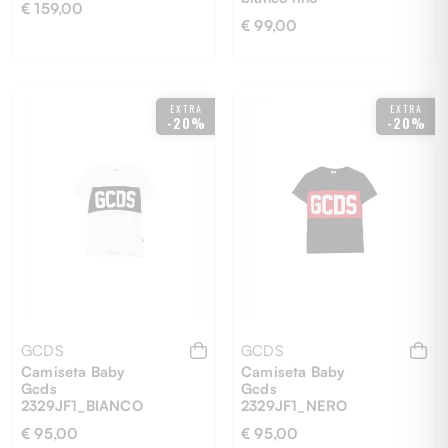
€ 159,00
€ 99,00
EXTRA
EXTRA
-20%
-20%
12M
14Y
12M
14Y
16Y
GCDS
GCDS
Camiseta Baby
Camiseta Baby
Gcds
Gcds
2329JF1_BIANCO
2329JF1_NERO
€ 95,00
€ 95,00