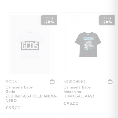
10 ANNI
12 ANNI
10 ANNI
8 ANNI
EXTRA
EXTRA
-20%
-20%
GCDS
MOSCHINO
Camiseta Baby
Camiseta Baby
Gcds
Moschino
ZOUJQC585J105_BIANCO-
HUM054_LAA23
NERO
€ 95,00
€ 95,00