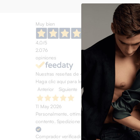
Muy bien
4,0
/5
2.076
opiniones
Nuestras reseñas de 4 y 5 estrellas.
Haga clic aquí para leerlos todos >
Anterior
Siguiente
11 May 2026
Personalmente, ottima esperienza. Acquistato scarp
contento. Spedizione rapida. (chi cerca trova)
Comprador verificado