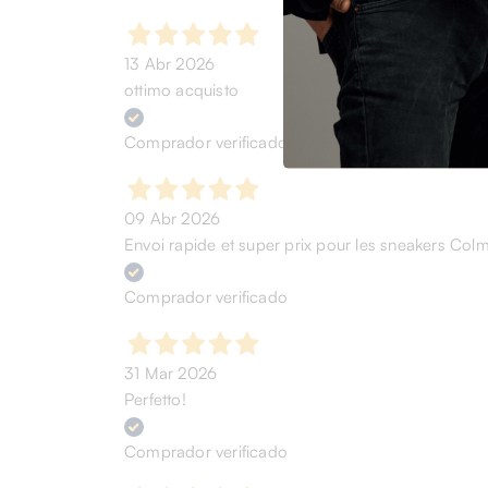
13 Abr 2026
ottimo acquisto
Comprador verificado
09 Abr 2026
Envoi rapide et super prix pour les sneakers Col
Comprador verificado
31 Mar 2026
Perfetto!
Comprador verificado