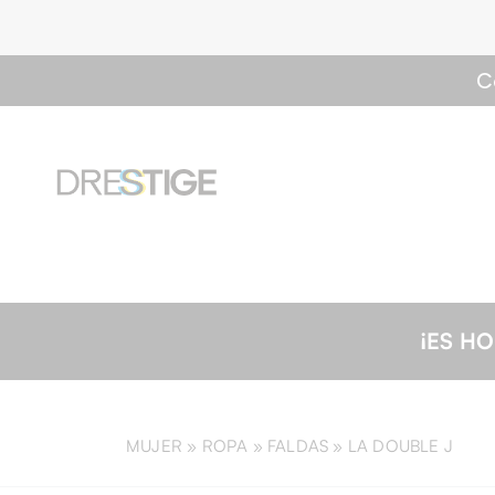
C
¡ES HORA DE COMPRAR! | 20% de descuento en
MUJER »
ROPA
»
FALDAS
»
LA DOUBLE J