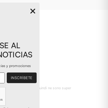
SE AL
NOTICIAS
cias y promociones
carpe ormai introvabili, quindi ne sono super