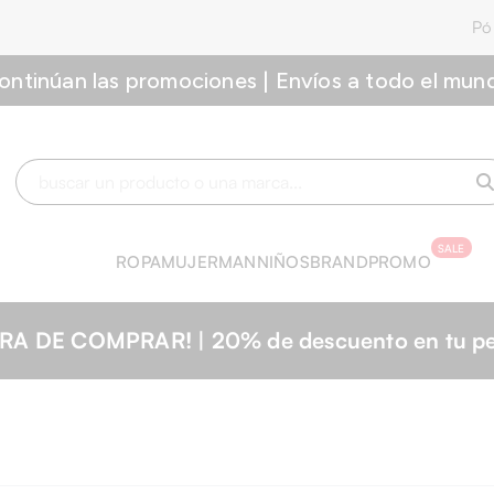
Pó
ontinúan las promociones | Envíos a todo el mun
SALE
ROPA
MUJER
MAN
NIÑOS
BRAND
PROMO
 tu pedido. Código: SALE20 | ¡Date prisa, el