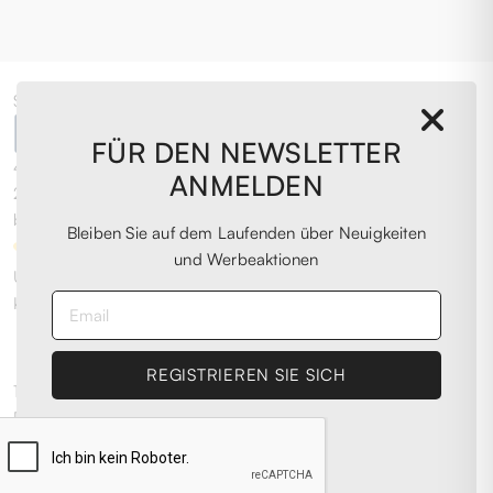
Sehr Gut
FÜR DEN NEWSLETTER
4,0
/5
ANMELDEN
2.076
berichten
Bleiben Sie auf dem Laufenden über Neuigkeiten
und Werbeaktionen
Unsere 4- und 5-Sterne-Bewertungen.
Klicken Sie hier, um sie alle zu lesen >
Bisherige
Nächster
11 Mai 2026
Personalmente, ottima esperienza. Acquistato scarpe da
running ad un prezzaccio, oltre al fatto che si trattasse di
scarpe ormai introvabili, quindi ne sono super contento.