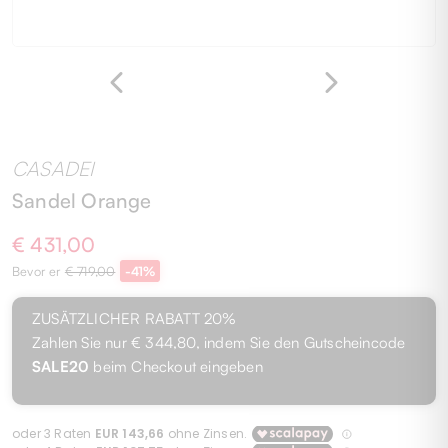
CASADEI
Sandel Orange
€ 431,00
Bevor er
€ 719,00
-41%
ZUSÄTZLICHER RABATT
20%
Zahlen Sie nur
€ 344,80
, indem Sie den Gutscheincode
SALE20
beim Checkout eingeben