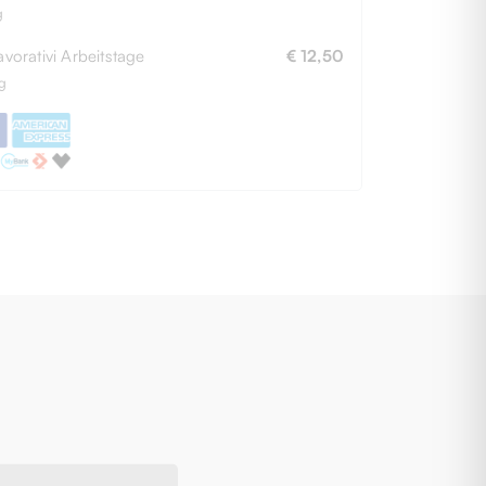
g
avorativi Arbeitstage
€ 12,50
g