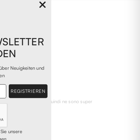
WSLETTER
DEN
über Neuigkeiten und
en
carpe ormai introvabili, quindi ne sono super
 Sie unsere
gen
.