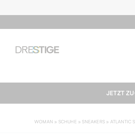
JETZT ZUGREIFEN! | 20 % Rabatt auf Ihre Bestel
WOMAN »
SCHUHE
»
SNEAKERS
»
ATLANTIC 