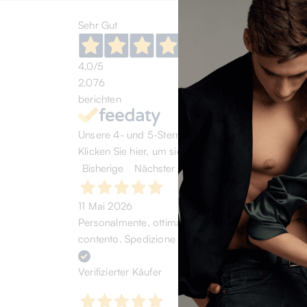
Sehr Gut
4,0
/5
2.076
berichten
Unsere 4- und 5-Sterne-Bewertungen.
Klicken Sie hier, um sie alle zu lesen >
Bisherige
Nächster
11 Mai 2026
Personalmente, ottima esperienza. Acquistato scarp
contento. Spedizione rapida. (chi cerca trova)
Verifizierter Käufer