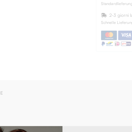
Standardlieferun
2-3 giorni l
Schnelle Lieferun
BE