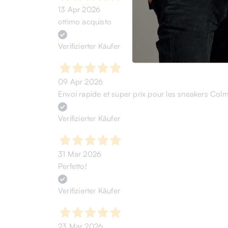
13 Apr 2026
ottimo acquisto
Verifizierter Käufer
09 Apr 2026
Envoi rapide et super prix pour les sneakers Col
Verifizierter Käufer
31 Mar 2026
Perfetto!
Verifizierter Käufer
23 Mar 2026