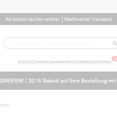
Aktionen laufen weiter | Weltweiter Versand
SA
BEKLEIDUNG
WOMAN
MAN
KINDER
BRAND
PROMO
lung mit Code: SALE20 | Schnell zugreifen, sol
STARS