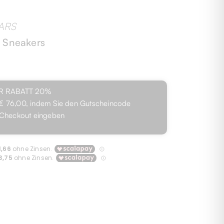
ARS
s Sneakers
R RABATT
20%
€ 76,00
, indem Sie den Gutscheincode
Checkout eingeben