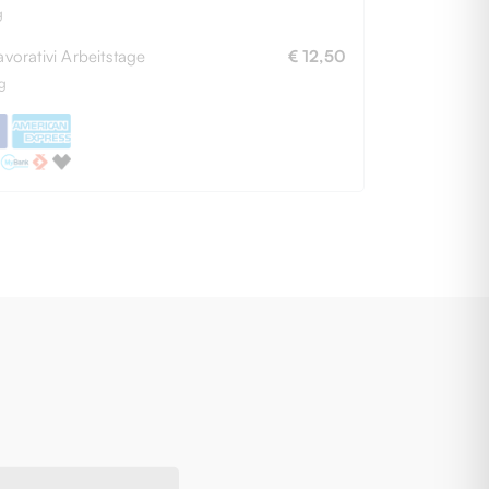
g
avorativi Arbeitstage
€ 12,50
g