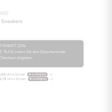
ARS
s Sneakers
R RABATT
20%
€ 76,00
, indem Sie den Gutscheincode
Checkout eingeben