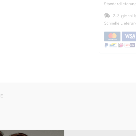
Standardlieferun
2-3 giorni l
Schnelle Lieferun
BE