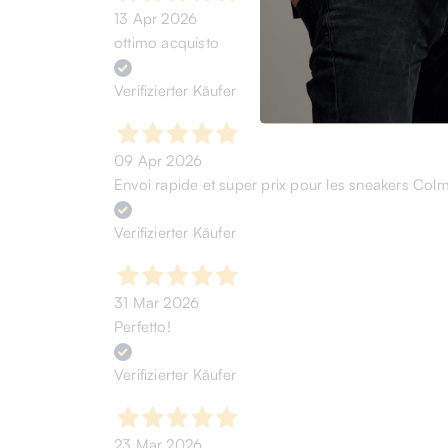
13 Apr 2026
ottimo acquisto
Verifizierter Käufer
09 Apr 2026
Envoi rapide et super prix pour les sneakers Col
Verifizierter Käufer
31 Mar 2026
Perfetto!
Verifizierter Käufer
23 Mar 2026