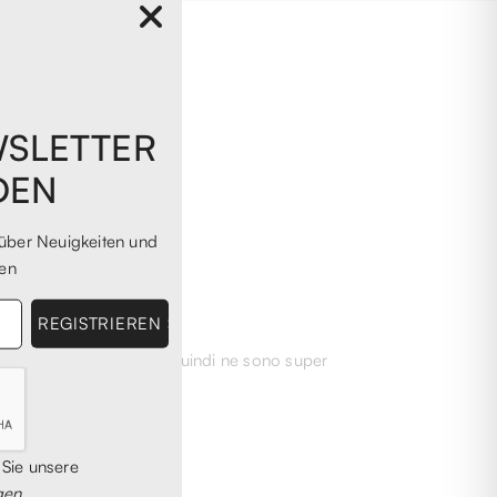
WSLETTER
DEN
über Neuigkeiten und
en
carpe ormai introvabili, quindi ne sono super
 Sie unsere
gen
.