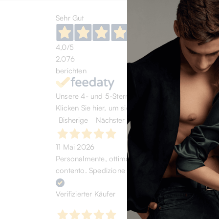
Sehr Gut
4,0
/5
2.076
berichten
Unsere 4- und 5-Sterne-Bewertungen.
Klicken Sie hier, um sie alle zu lesen >
Bisherige
Nächster
11 Mai 2026
Personalmente, ottima esperienza. Acquistato scarp
contento. Spedizione rapida. (chi cerca trova)
Verifizierter Käufer