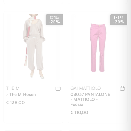
EXTRA
EXTRA
-20%
-20%
40
42
THE M
GAI MATTIOLO
♪ The M Hosen
08037 PANTALONE
- MATTIOLO -
€ 138,00
Fucsia
€ 110,00