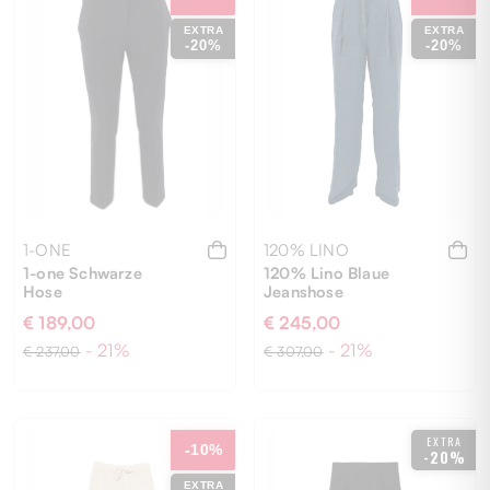
EXTRA
EXTRA
-20%
-20%
1-ONE
120% LINO
1-one Schwarze
120% Lino Blaue
Hose
Jeanshose
€ 189,00
€ 245,00
- 21%
- 21%
€ 237,00
€ 307,00
50
40
EXTRA
-10%
-20%
EXTRA