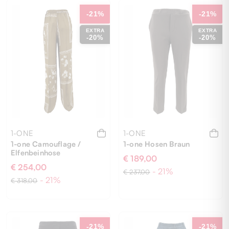
M
S
XS
44
-21%
-21%
EXTRA
EXTRA
-20%
-20%
1-ONE
1-ONE
1-one Camouflage /
1-one Hosen Braun
Elfenbeinhose
€ 189,00
€ 254,00
- 21%
€ 237,00
- 21%
€ 318,00
46
48
40
50
-21%
-21%