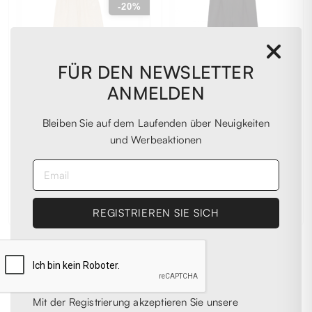
-20%
FÜR DEN NEWSLETTER
ANMELDEN
Bleiben Sie auf dem Laufenden über Neuigkeiten
120% LINO
MODYVA
und Werbeaktionen
120% Lino
20436 PANTALONE
Frauenhose
- Modyva - schwarz
€ 171,00
€ 95,00
- 10%
€ 190,00
42
42
1
2
3
4
5
6
Mit der Registrierung akzeptieren Sie unsere