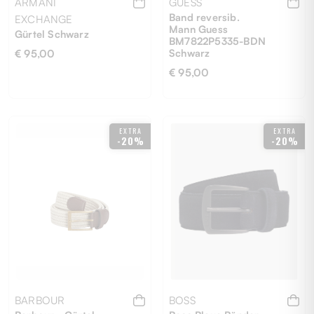
ARMANI
GUESS
Band reversib.
EXCHANGE
Mann Guess
Gürtel Schwarz
BM7822P5335-BDN
Schwarz
€ 95,00
€ 95,00
UNI
L
M
XL
EXTRA
EXTRA
-20%
-20%
BARBOUR
BOSS