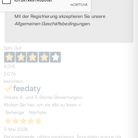
100
Mit der Registrierung akzeptieren Sie unsere
1
2
3
4
5
6
Allgemeinen Geschäftsbedingungen
.
Sehr Gut
4,0
/5
2.076
berichten
Unsere 4- und 5-Sterne-Bewertungen.
Klicken Sie hier, um sie alle zu lesen >
Bisherige
Nächster
11 Mai 2026
Personalmente, ottima esperienza. Acquistato scarpe da