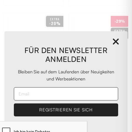
115
EXTRA
-29%
-20%
EXTRA
-20%
FÜR DEN NEWSLETTER
ANMELDEN
Bleiben Sie auf dem Laufenden über Neuigkeiten
und Werbeaktionen
CALVIN KLEIN
DOLCE &
Gürtel schwarz
GABBANA
Dark Blue Suede
€ 95,00
Gürtel
€ 176,00
- 29%
€ 245,00