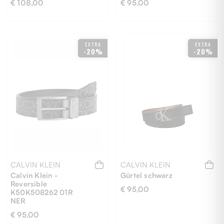
€ 108,00
€ 95,00
EXTRA
EXTRA
-20%
-20%
85
105
CALVIN KLEIN
CALVIN KLEIN
Calvin Klein -
Gürtel schwarz
Reversible
€ 95,00
K50K508262 01R
NER
€ 95,00