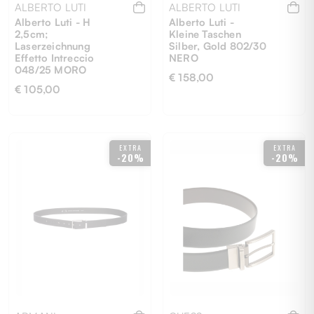
ALBERTO LUTI
ALBERTO LUTI
Alberto Luti - H
Alberto Luti -
2,5cm;
Kleine Taschen
Laserzeichnung
Silber, Gold 802/30
Effetto Intreccio
NERO
048/25 MORO
€ 158,00
€ 105,00
115
100
115
EXTRA
EXTRA
-20%
-20%