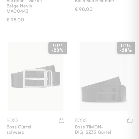
Barbour - Gürtel
Boss Blaue Bänder
Beige Nevis
€ 98,00
MAC0443
€ 95,00
L
M
EXTRA
EXTRA
-20%
-20%
BOSS
BOSS
Boss Gürtel
Boss TIMON-
schwarz
DIG_SZ35 Gürtel