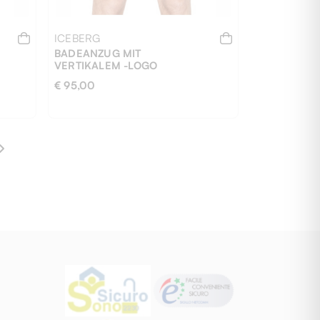
ICEBERG
BADEANZUG MIT
VERTIKALEM -LOGO
€ 95,00
M
S
XXL
XXXL