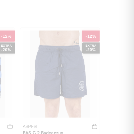
-12%
-12%
EXTRA
EXTRA
-20%
-20%
ASPESI
BASIC 2 Badeanzug