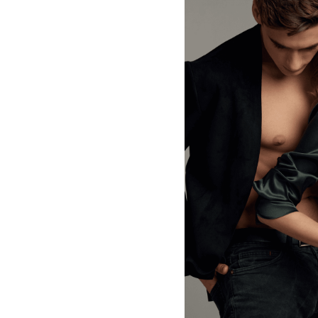
ASPES
BASIC
€ 133
€ 150,
XXL