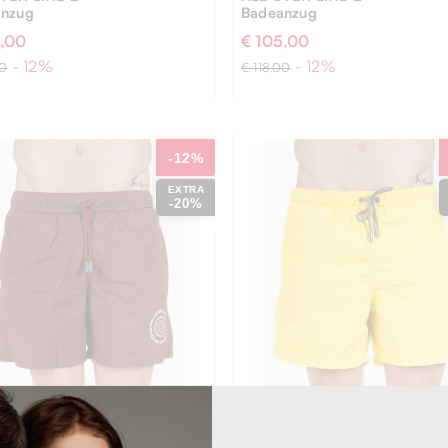
anzug
Badeanzug
5,00
€ 105,00
- 12%
- 12%
00
€ 118,00
-12%
EXTRA
-20%
S
XXL
L
M
S
XL
XXL