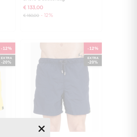
€ 133,00
- 12%
€ 150,00
-12%
-12%
EXTRA
EXTRA
-20%
-20%
L
XXL