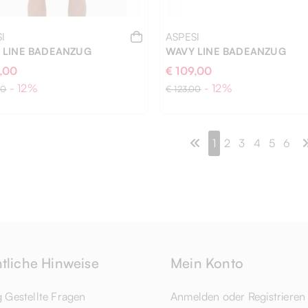
I
ASPESI
 LINE BADEANZUG
WAVY LINE BADEANZUG
9,00
€ 109,00
- 12%
- 12%
00
€ 123,00
1
2
3
4
5
6
S
tliche Hinweise
Mein Konto
g Gestellte Fragen
Anmelden oder Registrieren