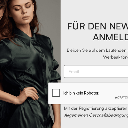
I
ASPESI
 2 Badeanzug
Basic-Badeanzug
,00
€ 133,00
FÜR DEN NE
- 12%
- 12%
00
€ 150,00
ANMEL
Bleiben Sie auf dem Laufenden 
-12%
Werbeaktion
EXTRA
-20%
L
M
S
Mit der Registrierung akzeptieren
Allgemeinen Geschäftsbedingun