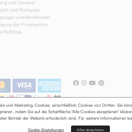
rung und Versand
sch und Rückgabe
gungen und Konditionen
digung der Privatsphäre
 Richtlinie
nale und Marketing-Cookies, einschließlich Cookies von Dritten. Sie k
ptieren, indem Sie auf die Schaltfläche "Alle Cookies akzeptieren" klic
en Betrieb der Website erforderlich sind. Für weitere Informationen le
. | Via Junipero Serra, 13 CAP 70125 Bari | Partita I.V.A. IT0846523
Cookie-Einstellungen
Alles akzeptieren