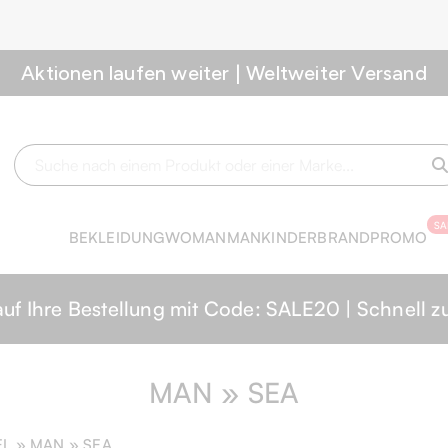
Aktionen laufen weiter | Weltweiter Versand
SA
BEKLEIDUNG
WOMAN
MAN
KINDER
BRAND
PROMO
 Ihre Bestellung mit Code: SALE20 | Schnell zu
MAN » SEA
EL »
MAN
» SEA