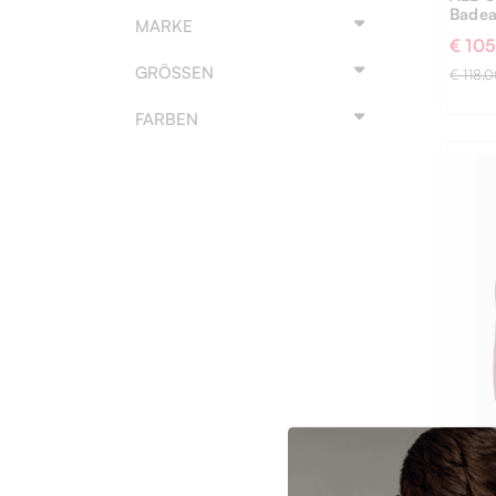
Bade
MARKE
€ 10
GRÖSSEN
€ 118,
FARBEN
L
M