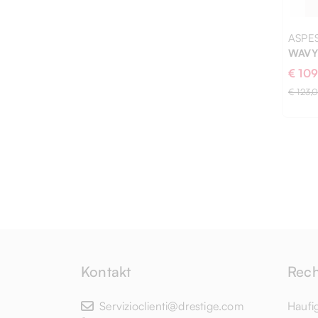
ASPES
WAVY
€ 10
€ 123,
M
Kontakt
Rech
Servizioclienti@drestige.com
Haufi