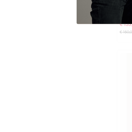
ASPES
Basic
€ 133
€ 150,
XXL