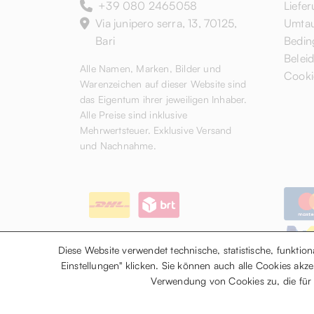
+39 080 2465058
Liefe
Via junipero serra, 13, 70125,
Umtau
Bari
Bedin
Belei
Alle Namen, Marken, Bilder und
Cookie
Warenzeichen auf dieser Website sind
das Eigentum ihrer jeweiligen Inhaber.
Alle Preise sind inklusive
Mehrwertsteuer. Exklusive Versand
und Nachnahme.
Diese Website verwendet technische, statistische, funktio
Einstellungen" klicken. Sie können auch alle Cookies akze
Verwendung von Cookies zu, die für d
Copyright © 2026 Drestige Web S.R.L