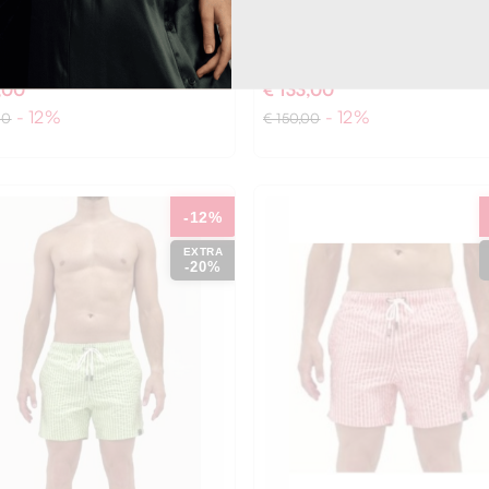
I
ASPESI
-Badeanzug
Basic-Badeanzug
,00
€ 133,00
- 12%
- 12%
00
€ 150,00
-12%
EXTRA
-20%
L
S
XXL