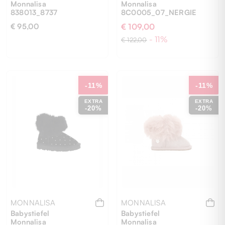
Monnalisa
Monnalisa
838013_8737
8C0005_07_NERGIE
€ 95,00
€ 109,00
- 11%
€ 122,00
21
30
-11%
-11%
EXTRA
EXTRA
-20%
-20%
MONNALISA
MONNALISA
Babystiefel
Babystiefel
Monnalisa
Monnalisa