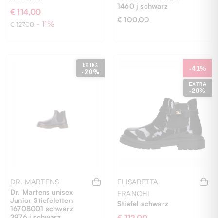
1460 j schwarz
€ 114,00
€ 100,00
- 11%
€ 127,00
21
28
29
30
33
EXTRA
-41%
-20%
EXTRA
-20%
DR. MARTENS
ELISABETTA
Dr. Martens unisex
FRANCHI
Junior Stiefeletten
Stiefel schwarz
16708001 schwarz
2976 j schwarz
€ 112,00