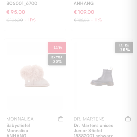
8C6001_6700
ANHANG
€ 95,00
€ 109,00
- 11%
- 11%
€ 106,00
€ 122,00
29
18
19
EXTRA
-11%
-20%
EXTRA
-20%
MONNALISA
DR. MARTENS
Babystiefel
Dr. Martens unisex
Monnalisa
Junior Stiefel
ANHANG
15382001 schwarz