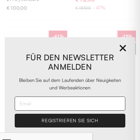
- 41%
€ 100,00
€ 187,00
33
28
-41%
-28%
EXTRA
EXTRA
-20%
-20%
FÜR DEN NEWSLETTER
ANMELDEN
Bleiben Sie auf dem Laufenden über Neuigkeiten
und Werbeaktionen
ELISABETTA
GAELLE
Stiefel schwarz
FRANCHI
Stiefel schwarz
€ 95,00
€ 112,00
- 28%
€ 131,00