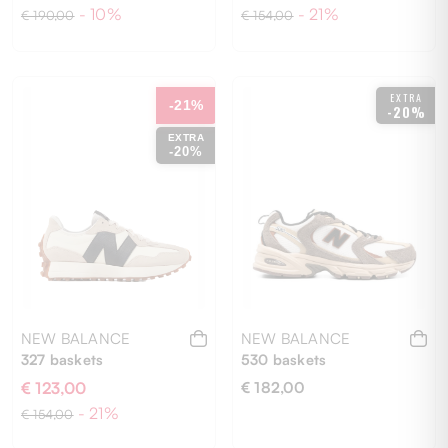
- 10%
- 21%
€ 190,00
€ 154,00
EXTRA
36
8½
-21%
-20%
EXTRA
-20%
NEW BALANCE
NEW BALANCE
327 baskets
530 baskets
€ 123,00
€ 182,00
- 21%
€ 154,00