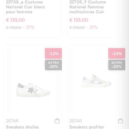
22705_a Costume
22705_F Costume
National Cuir blanc
National Femmes
pour femmes
multicolores Cuir
€ 133,00
€ 133,00
- 31%
- 31%
€ 190,00
€ 190,00
36
37
38
39
40
41
36
38
39
40
41
-12%
-10%
EXTRA
EXTRA
-20%
-20%
2STAR
2STAR
Sneakers étoiles
Sneakers profiter