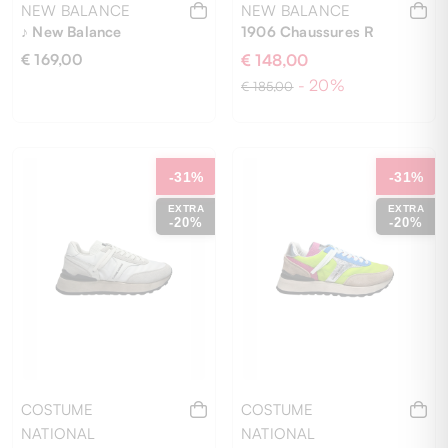
NEW BALANCE
NEW BALANCE
♪ New Balance
1906 Chaussures R
€ 169,00
€ 148,00
- 20%
€ 185,00
10
10½
4
4½
5
5½
6
10½
12
4
5
5½
6½
7
6½
7
7½
8
8½
9
7½
9
-31%
-31%
EXTRA
EXTRA
-20%
-20%
COSTUME
COSTUME
NATIONAL
NATIONAL