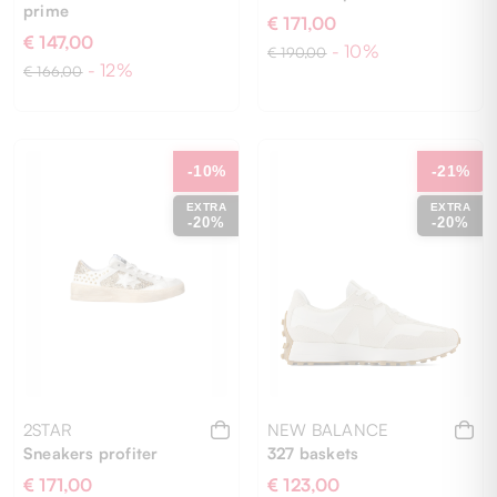
prime
€ 171,00
€ 147,00
- 10%
€ 190,00
- 12%
€ 166,00
36
37
38
36
37
-10%
-21%
EXTRA
EXTRA
-20%
-20%
2STAR
NEW BALANCE
Sneakers profiter
327 baskets
€ 171,00
€ 123,00