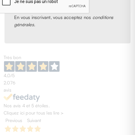
36
37
39
40
36
38
39
40
- 81%
€ 601,00
En vous inscrivant, vous acceptez nos
conditions
générales
.
1
2
3
4
5
6
Très bon
4,0
/5
2.076
avis
Nos avis 4 et 5 étoiles.
Cliquez ici pour tous les lire >
Previous
Suivant